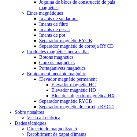
Joguina de blocs de construcció de pals
magnètics
Eines magnètiques
Imants de soldadura
Imants de filtre
Imants de pesca
Imants de pot
Separador magnètic RYCB
Separador magnètic de corretja RYCD
Productes magnètics per a la llar
Botons magnètics
Ganxos magnètics
Portaganivets magnètics
Equipament mecànic magnètic
Elevador magnètic permanent
Elevador magnètic HC
Elevador magnètic HD
Bloc de subjecció magnètica HX
Separador magnètic RYCB
Separador magnètic de corretja RYCD
Sobre nosaltres
Visita a la fàbrica
Dades tècniques
Direcció de magnetització
Recobriment de xapat d'imants