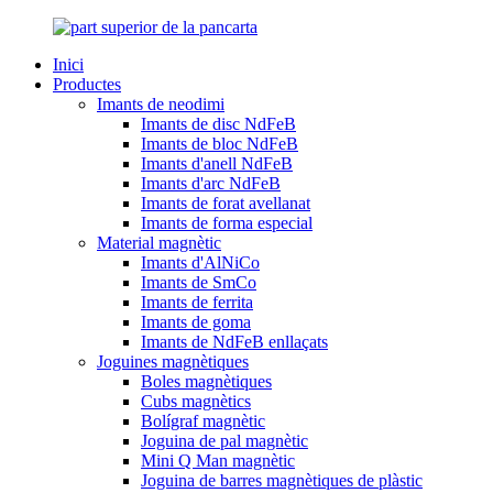
Inici
Productes
Imants de neodimi
Imants de disc NdFeB
Imants de bloc NdFeB
Imants d'anell NdFeB
Imants d'arc NdFeB
Imants de forat avellanat
Imants de forma especial
Material magnètic
Imants d'AlNiCo
Imants de SmCo
Imants de ferrita
Imants de goma
Imants de NdFeB enllaçats
Joguines magnètiques
Boles magnètiques
Cubs magnètics
Bolígraf magnètic
Joguina de pal magnètic
Mini Q Man magnètic
Joguina de barres magnètiques de plàstic