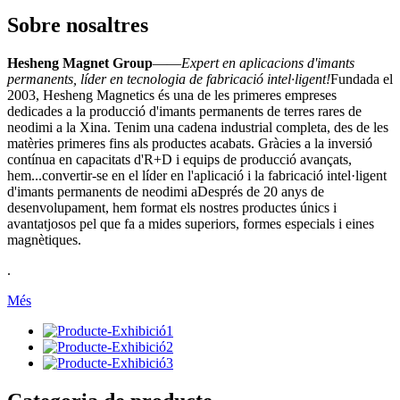
Sobre nosaltres
Hesheng Magnet Group
——
Expert en aplicacions d'imants
permanents, líder en tecnologia de fabricació intel·ligent!
Fundada el
2003, Hesheng Magnetics és una de les primeres empreses
dedicades a la producció d'imants permanents de terres rares de
neodimi a la Xina. Tenim una cadena industrial completa, des de les
matèries primeres fins als productes acabats. Gràcies a la inversió
contínua en capacitats d'R+D i equips de producció avançats,
hem...
convertir-se en el líder en l'aplicació i la fabricació intel·ligent
d'imants permanents de neodimi
a
Després de 20 anys de
desenvolupament, hem format els nostres productes únics i
avantatjosos pel que fa a mides superiors, formes especials i eines
magnètiques.
.
Més