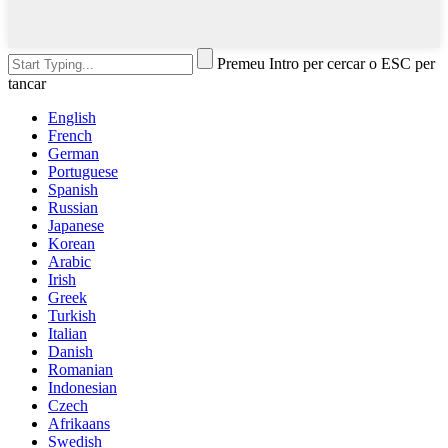
Premeu Intro per cercar o ESC per
tancar
English
French
German
Portuguese
Spanish
Russian
Japanese
Korean
Arabic
Irish
Greek
Turkish
Italian
Danish
Romanian
Indonesian
Czech
Afrikaans
Swedish