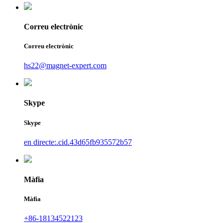
Correu electrònic
Correu electrònic
hs22@magnet-expert.com
Skype
Skype
en directe:.cid.43d65fb935572b57
Màfia
Màfia
+86-18134522123