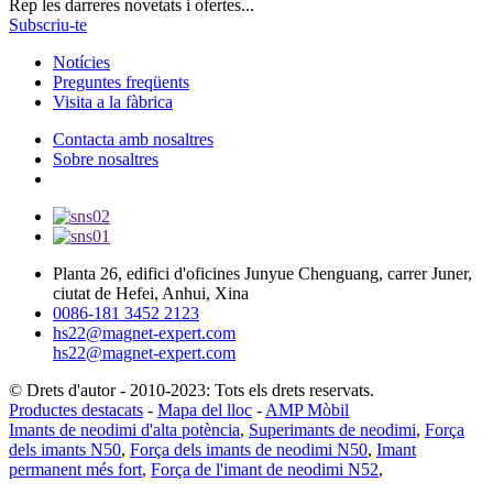
Rep les darreres novetats i ofertes...
Subscriu-te
Notícies
Preguntes freqüents
Visita a la fàbrica
Contacta amb nosaltres
Sobre nosaltres
Planta 26, edifici d'oficines Junyue Chenguang, carrer Juner,
ciutat de Hefei, Anhui, Xina
0086-181 3452 2123
hs22@magnet-expert.com
hs22@magnet-expert.com
© Drets d'autor - 2010-2023: Tots els drets reservats.
Productes destacats
-
Mapa del lloc
-
AMP Mòbil
Imants de neodimi d'alta potència
,
Superimants de neodimi
,
Força
dels imants N50
,
Força dels imants de neodimi N50
,
Imant
permanent més fort
,
Força de l'imant de neodimi N52
,