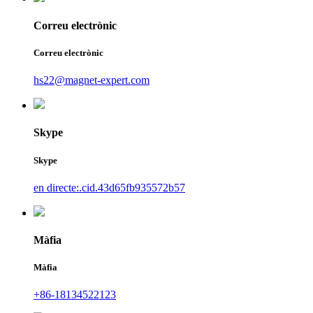
Correu electrònic
Correu electrònic
hs22@magnet-expert.com
Skype
Skype
en directe:.cid.43d65fb935572b57
Màfia
Màfia
+86-18134522123