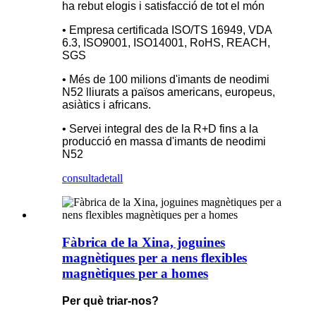
ha rebut elogis i satisfacció de tot el món
• Empresa certificada ISO/TS 16949, VDA
6.3, ISO9001, ISO14001, RoHS, REACH,
SGS
• Més de 100 milions d'imants de neodimi
N52 lliurats a països americans, europeus,
asiàtics i africans.
• Servei integral des de la R+D fins a la
producció en massa d'imants de neodimi
N52
consulta
detall
Fàbrica de la Xina, joguines
magnètiques per a nens flexibles
magnètiques per a homes
Per què triar-nos?