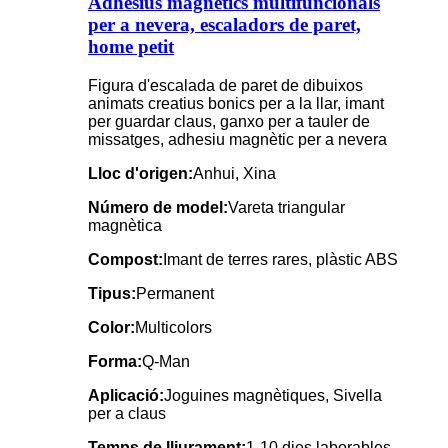
Adhesius magnètics multifuncionals
per a nevera, escaladors de paret,
home petit
Figura d'escalada de paret de dibuixos
animats creatius bonics per a la llar, imant
per guardar claus, ganxo per a tauler de
missatges, adhesiu magnètic per a nevera
Lloc d'origen:
Anhui, Xina
Número de model:
Vareta triangular
magnètica
Compost:
Imant de terres rares, plàstic ABS
Tipus:
Permanent
Color:
Multicolors
Forma:
Q-Man
Aplicació:
Joguines magnètiques, Sivella
per a claus
Temps de lliurament:
1-10 dies laborables