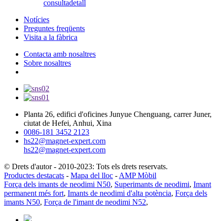
consulta
detall
Notícies
Preguntes freqüents
Visita a la fàbrica
Contacta amb nosaltres
Sobre nosaltres
Planta 26, edifici d'oficines Junyue Chenguang, carrer Juner,
ciutat de Hefei, Anhui, Xina
0086-181 3452 2123
hs22@magnet-expert.com
hs22@magnet-expert.com
© Drets d'autor - 2010-2023: Tots els drets reservats.
Productes destacats
-
Mapa del lloc
-
AMP Mòbil
Força dels imants de neodimi N50
,
Superimants de neodimi
,
Imant
permanent més fort
,
Imants de neodimi d'alta potència
,
Força dels
imants N50
,
Força de l'imant de neodimi N52
,