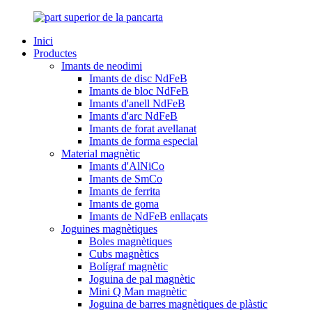
Inici
Productes
Imants de neodimi
Imants de disc NdFeB
Imants de bloc NdFeB
Imants d'anell NdFeB
Imants d'arc NdFeB
Imants de forat avellanat
Imants de forma especial
Material magnètic
Imants d'AlNiCo
Imants de SmCo
Imants de ferrita
Imants de goma
Imants de NdFeB enllaçats
Joguines magnètiques
Boles magnètiques
Cubs magnètics
Bolígraf magnètic
Joguina de pal magnètic
Mini Q Man magnètic
Joguina de barres magnètiques de plàstic