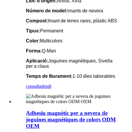
Lloc d'origen:
Anhui, Xina
Número de model:
imants de nevera
Compost:
Imant de terres rares, plàstic ABS
Tipus:
Permanent
Color:
Multicolors
Forma:
Q-Man
Aplicació:
Joguines magnètiques, Sivella
per a claus
Temps de lliurament:
1-10 dies laborables
consulta
detall
Adhesiu magnètic per a nevera de
joguines magnètiques de colors ODM
OEM