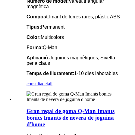
Número de model:
Vareta triangular
magnètica
Compost:
Imant de terres rares, plàstic ABS
Tipus:
Permanent
Color:
Multicolors
Forma:
Q-Man
Aplicació:
Joguines magnètiques, Sivella
per a claus
Temps de lliurament:
1-10 dies laborables
consulta
detall
Gran regal de goma Q-Man Imants
bonics Imants de nevera de joguina
d'home