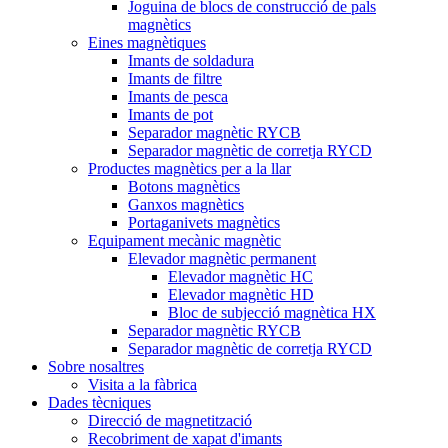
Joguina de blocs de construcció de pals
magnètics
Eines magnètiques
Imants de soldadura
Imants de filtre
Imants de pesca
Imants de pot
Separador magnètic RYCB
Separador magnètic de corretja RYCD
Productes magnètics per a la llar
Botons magnètics
Ganxos magnètics
Portaganivets magnètics
Equipament mecànic magnètic
Elevador magnètic permanent
Elevador magnètic HC
Elevador magnètic HD
Bloc de subjecció magnètica HX
Separador magnètic RYCB
Separador magnètic de corretja RYCD
Sobre nosaltres
Visita a la fàbrica
Dades tècniques
Direcció de magnetització
Recobriment de xapat d'imants