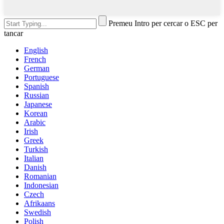
Premeu Intro per cercar o ESC per
tancar
English
French
German
Portuguese
Spanish
Russian
Japanese
Korean
Arabic
Irish
Greek
Turkish
Italian
Danish
Romanian
Indonesian
Czech
Afrikaans
Swedish
Polish