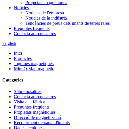
Propietats magnètiques
Notícies
Notícies de l'empresa
Notícies de la indústria
Tendències de preus dels imants de terres rares
Preguntes freqüents
Contacta amb nosaltres
English
Inici
Productes
Joguines magnètiques
Mini Q Man magnètic
Categories
Sobre nosaltres
Contacta amb nosaltres
Visita a la fàbrica
Preguntes freqüents
Propietats magnètiques
Direcció de magnetització
Recobriment de xapat d'imants
Dades tècniques