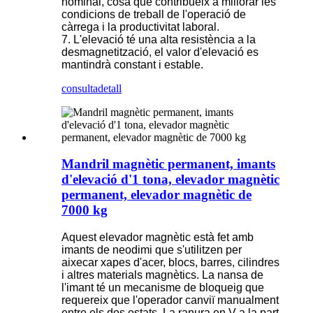
nominal, cosa que contribueix a millorar les
condicions de treball de l'operació de
càrrega i la productivitat laboral.
7. L'elevació té una alta resistència a la
desmagnetització, el valor d'elevació es
mantindrà constant i estable.
consulta
detall
Mandril magnètic permanent, imants
d'elevació d'1 tona, elevador magnètic
permanent, elevador magnètic de
7000 kg
Aquest elevador magnètic està fet amb
imants de neodimi que s'utilitzen per
aixecar xapes d'acer, blocs, barres, cilindres
i altres materials magnètics. La nansa de
l'imant té un mecanisme de bloqueig que
requereix que l'operador canviï manualment
entre els dos estats. La ranura en V a la part