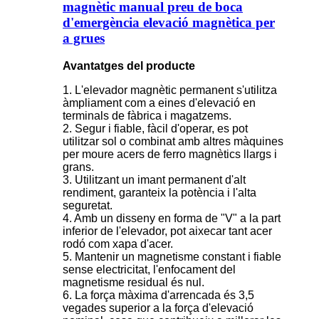
magnètic manual preu de boca
d'emergència elevació magnètica per
a grues
Avantatges del producte
1. L'elevador magnètic permanent s'utilitza
àmpliament com a eines d'elevació en
terminals de fàbrica i magatzems.
2. Segur i fiable, fàcil d'operar, es pot
utilitzar sol o combinat amb altres màquines
per moure acers de ferro magnètics llargs i
grans.
3. Utilitzant un imant permanent d'alt
rendiment, garanteix la potència i l'alta
seguretat.
4. Amb un disseny en forma de "V" a la part
inferior de l'elevador, pot aixecar tant acer
rodó com xapa d'acer.
5. Mantenir un magnetisme constant i fiable
sense electricitat, l'enfocament del
magnetisme residual és nul.
6. La força màxima d'arrencada és 3,5
vegades superior a la força d'elevació