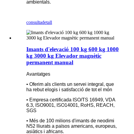
ambientals.
consulta
detall
Imants d'elevació 100 kg 600 kg 1000
kg 3000 kg Elevador magnètic
permanent manual
Avantatges
• Oferim als clients un servei integral, que
ha rebut elogis i satisfacció de tot el món
• Empresa certificada ISO/TS 16949, VDA
6.3, ISO9001, ISO14001, RoHS, REACH,
SGS
• Més de 100 milions d'imants de neodimi
N52 lliurats a països americans, europeus,
asiàtics i africans.