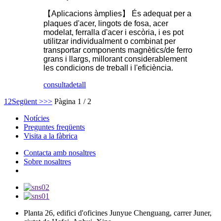
【Aplicacions àmplies】 És adequat per a
plaques d'acer, lingots de fosa, acer
modelat, ferralla d'acer i escòria, i es pot
utilitzar individualment o combinat per
transportar components magnètics/de ferro
grans i llargs, millorant considerablement
les condicions de treball i l'eficiència.
consulta
detall
1
2
Següent >
>>
Pàgina 1 / 2
Notícies
Preguntes freqüents
Visita a la fàbrica
Contacta amb nosaltres
Sobre nosaltres
Planta 26, edifici d'oficines Junyue Chenguang, carrer Juner,