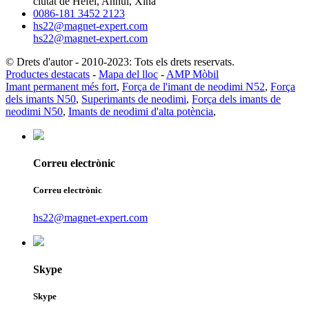
ciutat de Hefei, Anhui, Xina
0086-181 3452 2123
hs22@magnet-expert.com
hs22@magnet-expert.com
© Drets d'autor - 2010-2023: Tots els drets reservats.
Productes destacats
-
Mapa del lloc
-
AMP Mòbil
Imant permanent més fort
,
Força de l'imant de neodimi N52
,
Força
dels imants N50
,
Superimants de neodimi
,
Força dels imants de
neodimi N50
,
Imants de neodimi d'alta potència
,
Correu electrònic
Correu electrònic
hs22@magnet-expert.com
Skype
Skype