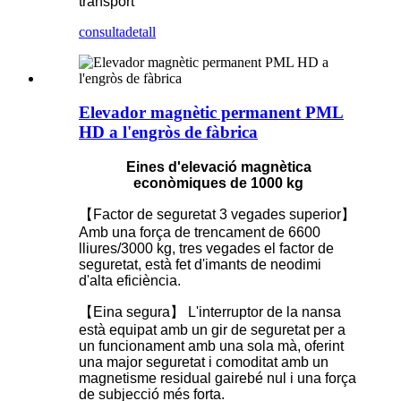
transport
consulta
detall
Elevador magnètic permanent PML
HD a l'engròs de fàbrica
Eines d'elevació magnètica
econòmiques de 1000 kg
【Factor de seguretat 3 vegades superior】
Amb una força de trencament de 6600
lliures/3000 kg, tres vegades el factor de
seguretat, està fet d'imants de neodimi
d'alta eficiència.
【Eina segura】 L'interruptor de la nansa
està equipat amb un gir de seguretat per a
un funcionament amb una sola mà, oferint
una major seguretat i comoditat amb un
magnetisme residual gairebé nul i una força
de subjecció més forta.