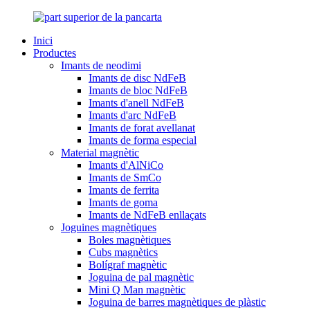
Inici
Productes
Imants de neodimi
Imants de disc NdFeB
Imants de bloc NdFeB
Imants d'anell NdFeB
Imants d'arc NdFeB
Imants de forat avellanat
Imants de forma especial
Material magnètic
Imants d'AlNiCo
Imants de SmCo
Imants de ferrita
Imants de goma
Imants de NdFeB enllaçats
Joguines magnètiques
Boles magnètiques
Cubs magnètics
Bolígraf magnètic
Joguina de pal magnètic
Mini Q Man magnètic
Joguina de barres magnètiques de plàstic