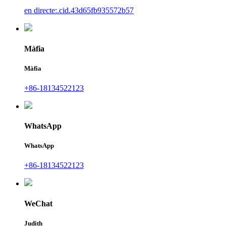
en directe:.cid.43d65fb935572b57
Màfia
Màfia
+86-18134522123
WhatsApp
WhatsApp
+86-18134522123
WeChat
Judith