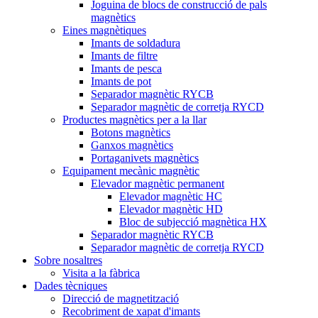
Joguina de blocs de construcció de pals
magnètics
Eines magnètiques
Imants de soldadura
Imants de filtre
Imants de pesca
Imants de pot
Separador magnètic RYCB
Separador magnètic de corretja RYCD
Productes magnètics per a la llar
Botons magnètics
Ganxos magnètics
Portaganivets magnètics
Equipament mecànic magnètic
Elevador magnètic permanent
Elevador magnètic HC
Elevador magnètic HD
Bloc de subjecció magnètica HX
Separador magnètic RYCB
Separador magnètic de corretja RYCD
Sobre nosaltres
Visita a la fàbrica
Dades tècniques
Direcció de magnetització
Recobriment de xapat d'imants