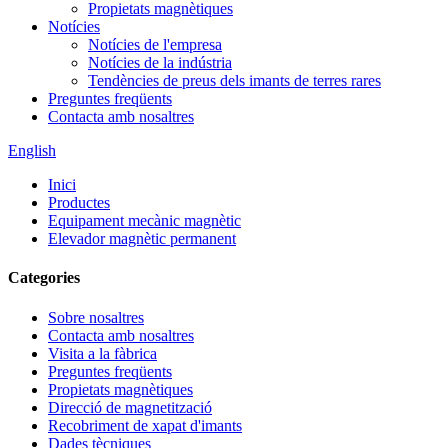
Propietats magnètiques
Notícies
Notícies de l'empresa
Notícies de la indústria
Tendències de preus dels imants de terres rares
Preguntes freqüents
Contacta amb nosaltres
English
Inici
Productes
Equipament mecànic magnètic
Elevador magnètic permanent
Categories
Sobre nosaltres
Contacta amb nosaltres
Visita a la fàbrica
Preguntes freqüents
Propietats magnètiques
Direcció de magnetització
Recobriment de xapat d'imants
Dades tècniques