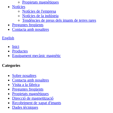
Propietats magnètiques
Notícies
Notícies de l'empresa
Notícies de la indústria
Tendències de preus dels imants de terres rares
Preguntes freqüents
Contacta amb nosaltres
English
Inici
Productes
Equipament mecànic magnètic
Categories
Sobre nosaltres
Contacta amb nosaltres
Visita a la fàbrica
Preguntes freqüents
Propietats magnètiques
Direcció de magnetització
Recobriment de xapat d'imants
Dades tècniques