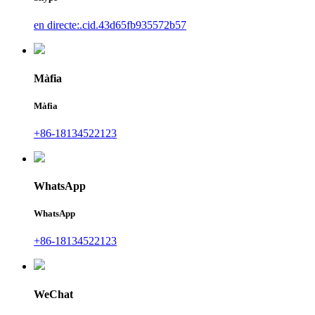
en directe:.cid.43d65fb935572b57
Màfia
Màfia
+86-18134522123
WhatsApp
WhatsApp
+86-18134522123
WeChat