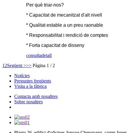
Per què triar-nos?
* Capacitat de mecanitzat d'alt nivell
* Qualitat estable a un preu raonable
* Responsabilitat i rendició de comptes
* Forta capacitat de disseny
consulta
detall
1
2
Següent >
>>
Pàgina 1 / 2
Notícies
Preguntes freqüents
Visita a la fàbrica
Contacta amb nosaltres
Sobre nosaltres
Planta 26, edifici d'oficines Junyue Chenguang, carrer Juner,