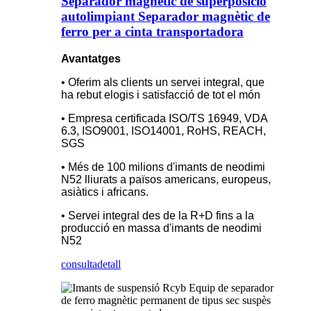
Separador magnètic de superposició
autolimpiant Separador magnètic de
ferro per a cinta transportadora
Avantatges
• Oferim als clients un servei integral, que
ha rebut elogis i satisfacció de tot el món
• Empresa certificada ISO/TS 16949, VDA
6.3, ISO9001, ISO14001, RoHS, REACH,
SGS
• Més de 100 milions d'imants de neodimi
N52 lliurats a països americans, europeus,
asiàtics i africans.
• Servei integral des de la R+D fins a la
producció en massa d'imants de neodimi
N52
consulta
detall