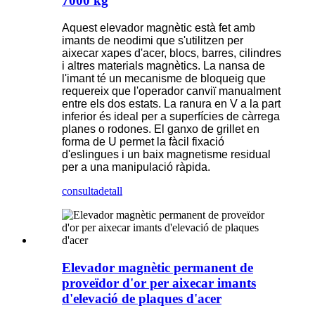
7000 kg
Aquest elevador magnètic està fet amb
imants de neodimi que s'utilitzen per
aixecar xapes d'acer, blocs, barres, cilindres
i altres materials magnètics. La nansa de
l'imant té un mecanisme de bloqueig que
requereix que l'operador canviï manualment
entre els dos estats. La ranura en V a la part
inferior és ideal per a superfícies de càrrega
planes o rodones. El ganxo de grillet en
forma de U permet la fàcil fixació
d'eslingues i un baix magnetisme residual
per a una manipulació ràpida.
consulta
detall
Elevador magnètic permanent de
proveïdor d'or per aixecar imants
d'elevació de plaques d'acer