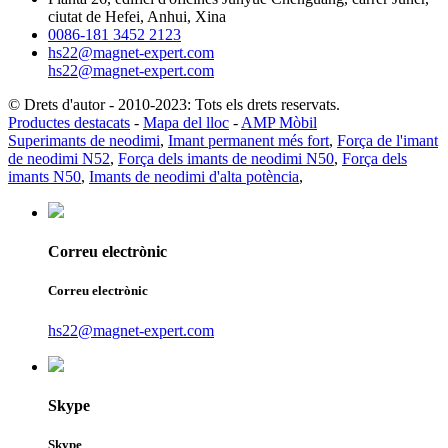
ciutat de Hefei, Anhui, Xina
0086-181 3452 2123
hs22@magnet-expert.com
hs22@magnet-expert.com
© Drets d'autor - 2010-2023: Tots els drets reservats.
Productes destacats
-
Mapa del lloc
-
AMP Mòbil
Superimants de neodimi
,
Imant permanent més fort
,
Força de l'imant
de neodimi N52
,
Força dels imants de neodimi N50
,
Força dels
imants N50
,
Imants de neodimi d'alta potència
,
Correu electrònic
Correu electrònic
hs22@magnet-expert.com
Skype
Skype