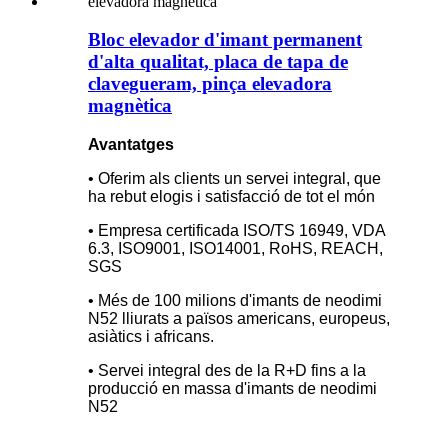
Bloc elevador d'imant permanent
d'alta qualitat, placa de tapa de
clavegueram, pinça elevadora
magnètica
Avantatges
• Oferim als clients un servei integral, que
ha rebut elogis i satisfacció de tot el món
• Empresa certificada ISO/TS 16949, VDA
6.3, ISO9001, ISO14001, RoHS, REACH,
SGS
• Més de 100 milions d'imants de neodimi
N52 lliurats a països americans, europeus,
asiàtics i africans.
• Servei integral des de la R+D fins a la
producció en massa d'imants de neodimi
N52