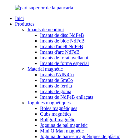
Inici
Productes
Imants de neodimi
Imants de disc NdFeB
Imants de bloc NdFeB
Imants d'anell NdFeB
Imants d'arc NdFeB
Imants de forat avellanat
Imants de forma especial
Material magnètic
Imants d'AlNiCo
Imants de SmCo
Imants de ferrita
Imants de goma
Imants de NdFeB enllaçats
Joguines magnètiques
Boles magnètiques
Cubs magnètics
Bolígraf magnètic
Joguina de pal magnètic
Mini Q Man magnètic
Joguina de barres magnètiques de plàstic