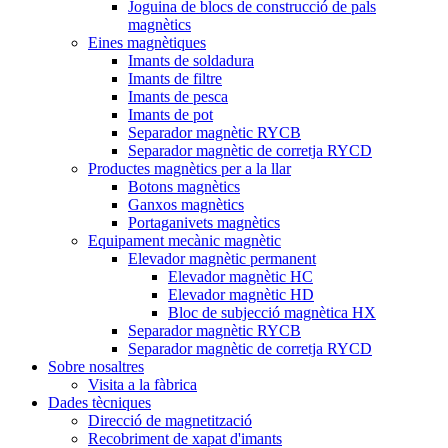
Joguina de blocs de construcció de pals
magnètics
Eines magnètiques
Imants de soldadura
Imants de filtre
Imants de pesca
Imants de pot
Separador magnètic RYCB
Separador magnètic de corretja RYCD
Productes magnètics per a la llar
Botons magnètics
Ganxos magnètics
Portaganivets magnètics
Equipament mecànic magnètic
Elevador magnètic permanent
Elevador magnètic HC
Elevador magnètic HD
Bloc de subjecció magnètica HX
Separador magnètic RYCB
Separador magnètic de corretja RYCD
Sobre nosaltres
Visita a la fàbrica
Dades tècniques
Direcció de magnetització
Recobriment de xapat d'imants