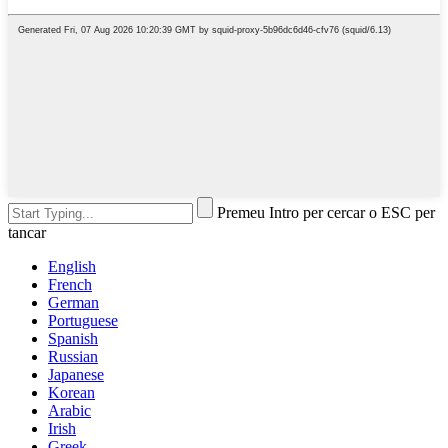
Premeu Intro per cercar o ESC per
tancar
English
French
German
Portuguese
Spanish
Russian
Japanese
Korean
Arabic
Irish
Greek