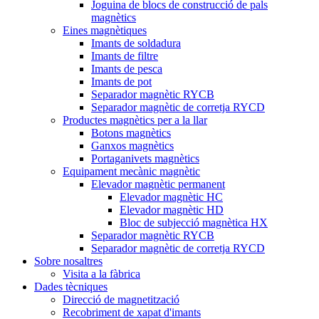
Joguina de blocs de construcció de pals
magnètics
Eines magnètiques
Imants de soldadura
Imants de filtre
Imants de pesca
Imants de pot
Separador magnètic RYCB
Separador magnètic de corretja RYCD
Productes magnètics per a la llar
Botons magnètics
Ganxos magnètics
Portaganivets magnètics
Equipament mecànic magnètic
Elevador magnètic permanent
Elevador magnètic HC
Elevador magnètic HD
Bloc de subjecció magnètica HX
Separador magnètic RYCB
Separador magnètic de corretja RYCD
Sobre nosaltres
Visita a la fàbrica
Dades tècniques
Direcció de magnetització
Recobriment de xapat d'imants