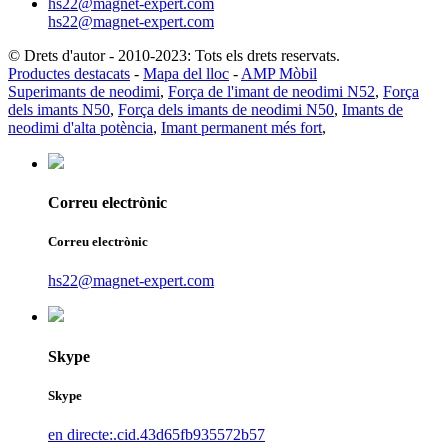
hs22@magnet-expert.com
hs22@magnet-expert.com
© Drets d'autor - 2010-2023: Tots els drets reservats.
Productes destacats
-
Mapa del lloc
-
AMP Mòbil
Superimants de neodimi
,
Força de l'imant de neodimi N52
,
Força
dels imants N50
,
Força dels imants de neodimi N50
,
Imants de
neodimi d'alta potència
,
Imant permanent més fort
,
Correu electrònic
Correu electrònic
hs22@magnet-expert.com
Skype
Skype
en directe:.cid.43d65fb935572b57