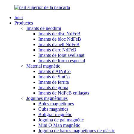
Inici
Productes
Imants de neodimi
Imants de disc NdFeB
Imants de bloc NdFeB
Imants d'anell NdFeB
Imants d'arc NdFeB
Imants de forat avellanat
Imants de forma especial
Material magnètic
Imants d'AlNiCo
Imants de SmCo
Imants de ferrita
Imants de goma
Imants de NdFeB enllaçats
Joguines magnètiques
Boles magnètiques
Cubs magnètics
Bolígraf magnètic
Joguina de pal magnètic
Mini Q Man magnètic
Joguina de barres magnètiques de plàstic