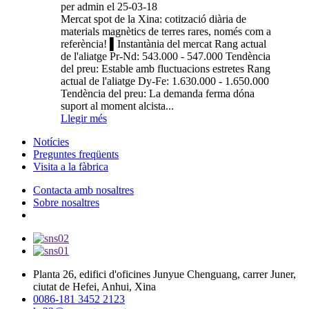
per admin el 25-03-18
Mercat spot de la Xina: cotització diària de
materials magnètics de terres rares, només com a
referència! ▌Instantània del mercat Rang actual
de l'aliatge Pr-Nd: 543.000 - 547.000 Tendència
del preu: Estable amb fluctuacions estretes Rang
actual de l'aliatge Dy-Fe: 1.630.000 - 1.650.000
Tendència del preu: La demanda ferma dóna
suport al moment alcista...
Llegir més
Notícies
Preguntes freqüents
Visita a la fàbrica
Contacta amb nosaltres
Sobre nosaltres
Planta 26, edifici d'oficines Junyue Chenguang, carrer Juner,
ciutat de Hefei, Anhui, Xina
0086-181 3452 2123