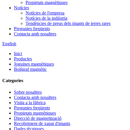
Propietats magnètiques
Notícies
Notícies de l'empresa
Notícies de la indústria
Tendències de preus dels imants de terres rares
Preguntes freqüents
Contacta amb nosaltres
English
Inici
Productes
Joguines magnètiques
Bolígraf magnètic
Categories
Sobre nosaltres
Contacta amb nosaltres
Visita a la fàbrica
Preguntes freqüents
Propietats magnètiques
Direcció de magnetització
Recobriment de xapat d'imants
Dades tècniques