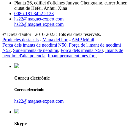
Planta 26, edifici d'oficines Junyue Chenguang, carrer Juner,
ciutat de Hefei, Anhui, Xina
0086-181 3452 2123
hs22@magnet-expert.com
hs22@magnet-expert.com
© Drets d'autor - 2010-2023: Tots els drets reservats.
Productes destacats
-
Mapa del lloc
-
AMP Mòbil
Força dels imants de neodimi N50
,
Força de l'imant de neodimi
N52
,
Superimants de neodimi
,
Força dels imants N50
,
Imants de
neodimi d'alta potència
,
Imant permanent més fort
,
Correu electrònic
Correu electrònic
hs22@magnet-expert.com
Skype