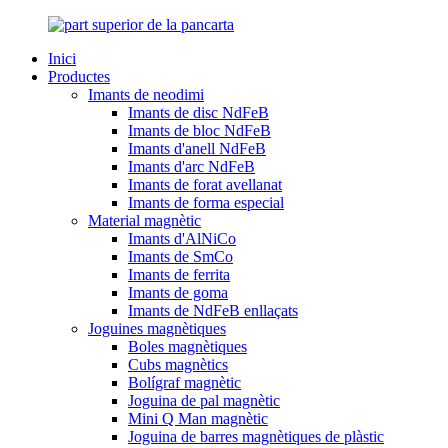
Inici
Productes
Imants de neodimi
Imants de disc NdFeB
Imants de bloc NdFeB
Imants d'anell NdFeB
Imants d'arc NdFeB
Imants de forat avellanat
Imants de forma especial
Material magnètic
Imants d'AlNiCo
Imants de SmCo
Imants de ferrita
Imants de goma
Imants de NdFeB enllaçats
Joguines magnètiques
Boles magnètiques
Cubs magnètics
Bolígraf magnètic
Joguina de pal magnètic
Mini Q Man magnètic
Joguina de barres magnètiques de plàstic