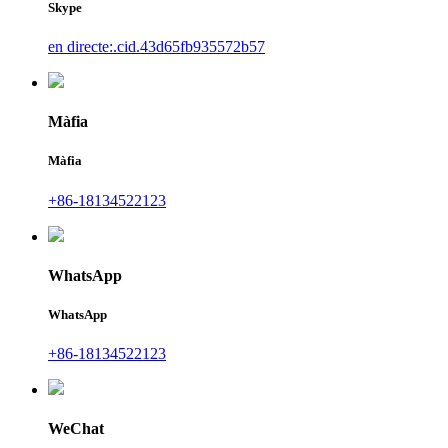
Skype
en directe:.cid.43d65fb935572b57
Màfia
Màfia
+86-18134522123
WhatsApp
WhatsApp
+86-18134522123
WeChat