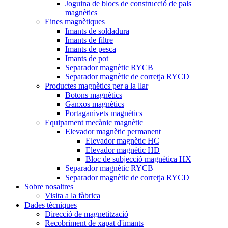
Joguina de blocs de construcció de pals
magnètics
Eines magnètiques
Imants de soldadura
Imants de filtre
Imants de pesca
Imants de pot
Separador magnètic RYCB
Separador magnètic de corretja RYCD
Productes magnètics per a la llar
Botons magnètics
Ganxos magnètics
Portaganivets magnètics
Equipament mecànic magnètic
Elevador magnètic permanent
Elevador magnètic HC
Elevador magnètic HD
Bloc de subjecció magnètica HX
Separador magnètic RYCB
Separador magnètic de corretja RYCD
Sobre nosaltres
Visita a la fàbrica
Dades tècniques
Direcció de magnetització
Recobriment de xapat d'imants