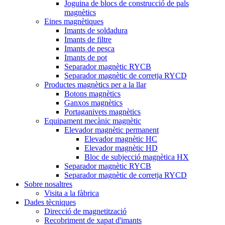
Joguina de blocs de construcció de pals
magnètics
Eines magnètiques
Imants de soldadura
Imants de filtre
Imants de pesca
Imants de pot
Separador magnètic RYCB
Separador magnètic de corretja RYCD
Productes magnètics per a la llar
Botons magnètics
Ganxos magnètics
Portaganivets magnètics
Equipament mecànic magnètic
Elevador magnètic permanent
Elevador magnètic HC
Elevador magnètic HD
Bloc de subjecció magnètica HX
Separador magnètic RYCB
Separador magnètic de corretja RYCD
Sobre nosaltres
Visita a la fàbrica
Dades tècniques
Direcció de magnetització
Recobriment de xapat d'imants