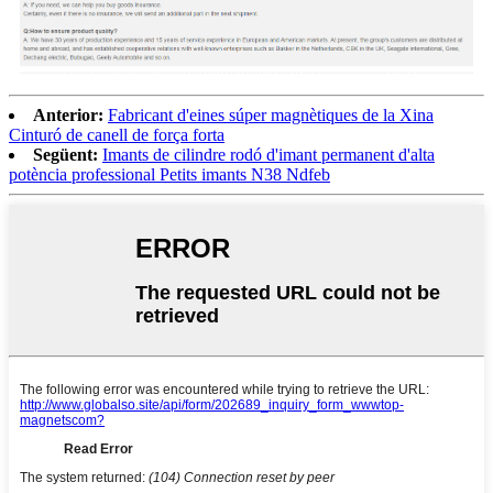
Anterior:
Fabricant d'eines súper magnètiques de la Xina
Cinturó de canell de força forta
Següent:
Imants de cilindre rodó d'imant permanent d'alta
potència professional Petits imants N38 Ndfeb