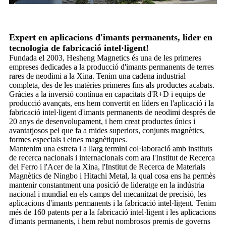
Expert en aplicacions d'imants permanents, líder en
tecnologia de fabricació intel·ligent!
Fundada el 2003, Hesheng Magnetics és una de les primeres
empreses dedicades a la producció d'imants permanents de terres
rares de neodimi a la Xina. Tenim una cadena industrial
completa, des de les matèries primeres fins als productes acabats.
Gràcies a la inversió contínua en capacitats d'R+D i equips de
producció avançats, ens hem convertit en líders en l'aplicació i la
fabricació intel·ligent d'imants permanents de neodimi després de
20 anys de desenvolupament, i hem creat productes únics i
avantatjosos pel que fa a mides superiors, conjunts magnètics,
formes especials i eines magnètiques.
Mantenim una estreta i a llarg termini col·laboració amb instituts
de recerca nacionals i internacionals com ara l'Institut de Recerca
del Ferro i l'Acer de la Xina, l'Institut de Recerca de Materials
Magnètics de Ningbo i Hitachi Metal, la qual cosa ens ha permès
mantenir constantment una posició de lideratge en la indústria
nacional i mundial en els camps del mecanitzat de precisió, les
aplicacions d'imants permanents i la fabricació intel·ligent. Tenim
més de 160 patents per a la fabricació intel·ligent i les aplicacions
d'imants permanents, i hem rebut nombrosos premis de governs