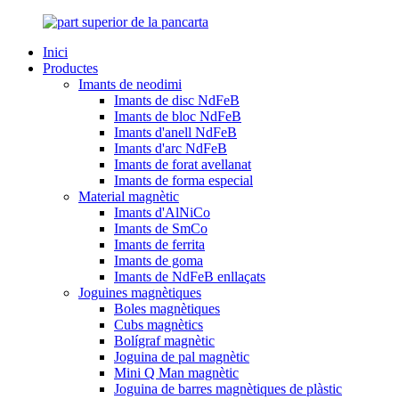
Inici
Productes
Imants de neodimi
Imants de disc NdFeB
Imants de bloc NdFeB
Imants d'anell NdFeB
Imants d'arc NdFeB
Imants de forat avellanat
Imants de forma especial
Material magnètic
Imants d'AlNiCo
Imants de SmCo
Imants de ferrita
Imants de goma
Imants de NdFeB enllaçats
Joguines magnètiques
Boles magnètiques
Cubs magnètics
Bolígraf magnètic
Joguina de pal magnètic
Mini Q Man magnètic
Joguina de barres magnètiques de plàstic