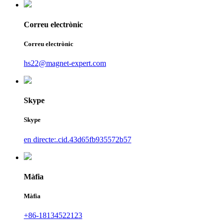
Correu electrònic
Correu electrònic
hs22@magnet-expert.com
Skype
Skype
en directe:.cid.43d65fb935572b57
Màfia
Màfia
+86-18134522123