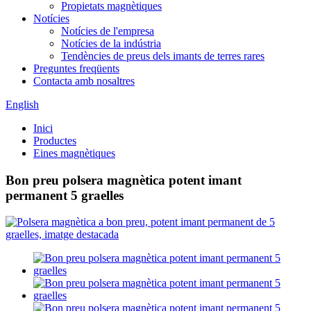
Propietats magnètiques
Notícies
Notícies de l'empresa
Notícies de la indústria
Tendències de preus dels imants de terres rares
Preguntes freqüents
Contacta amb nosaltres
English
Inici
Productes
Eines magnètiques
Bon preu polsera magnètica potent imant
permanent 5 graelles