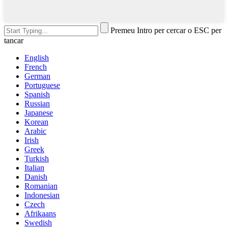
Premeu Intro per cercar o ESC per
tancar
English
French
German
Portuguese
Spanish
Russian
Japanese
Korean
Arabic
Irish
Greek
Turkish
Italian
Danish
Romanian
Indonesian
Czech
Afrikaans
Swedish