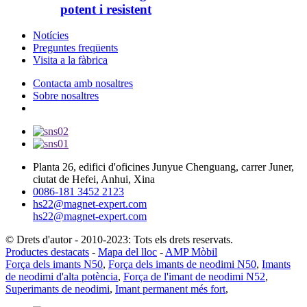
potent i resistent
Notícies
Preguntes freqüents
Visita a la fàbrica
Contacta amb nosaltres
Sobre nosaltres
Planta 26, edifici d'oficines Junyue Chenguang, carrer Juner,
ciutat de Hefei, Anhui, Xina
0086-181 3452 2123
hs22@magnet-expert.com
hs22@magnet-expert.com
© Drets d'autor - 2010-2023: Tots els drets reservats.
Productes destacats
-
Mapa del lloc
-
AMP Mòbil
Força dels imants N50
,
Força dels imants de neodimi N50
,
Imants
de neodimi d'alta potència
,
Força de l'imant de neodimi N52
,
Superimants de neodimi
,
Imant permanent més fort
,