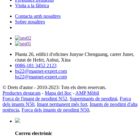
Visita a la fàbrica
Contacta amb nosaltres
Sobre nosaltres
Planta 26, edifici d'oficines Junyue Chenguang, carrer Juner,
ciutat de Hefei, Anhui, Xina
0086-181 3452 2123
hs22@magnet-expert.com
hs22@magnet-expert.com
© Drets d'autor - 2010-2023: Tots els drets reservats.
Productes destacats
-
Mapa del lloc
-
AMP Mòbil
Força de l'imant de neodimi N52
,
Superimants de neodimi
,
Força
dels imants N50
,
Imant permanent més fort
,
Imants de neodimi d'alta
potència
,
Força dels imants de neodimi N50
,
Correu electrònic