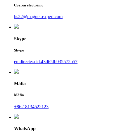
Correu electrònic
hs22@magnet-expert.com
Skype
Skype
en directe:.cid.43d65fb935572b57
Màfia
Màfia
+86-18134522123
WhatsApp