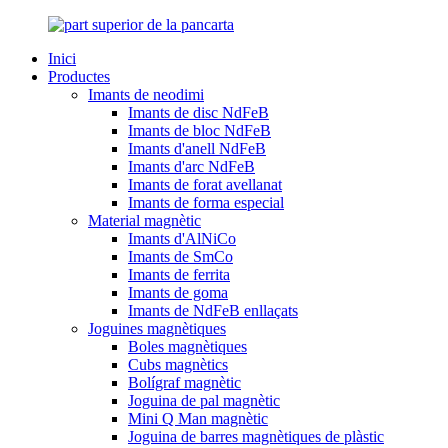
Inici
Productes
Imants de neodimi
Imants de disc NdFeB
Imants de bloc NdFeB
Imants d'anell NdFeB
Imants d'arc NdFeB
Imants de forat avellanat
Imants de forma especial
Material magnètic
Imants d'AlNiCo
Imants de SmCo
Imants de ferrita
Imants de goma
Imants de NdFeB enllaçats
Joguines magnètiques
Boles magnètiques
Cubs magnètics
Bolígraf magnètic
Joguina de pal magnètic
Mini Q Man magnètic
Joguina de barres magnètiques de plàstic