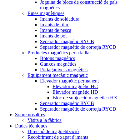
Joguina de blocs de construcció de pals
magnètics
Eines magnètiques
Imants de soldadura
Imants de filtre
Imants de pesca
Imants de pot
Separador magnètic RYCB
Separador magnètic de corretja RYCD
Productes magnètics per a la llar
Botons magnètics
Ganxos magnètics
Portaganivets magnètics
Equipament mecànic magnètic
Elevador magnètic permanent
Elevador magnètic HC
Elevador magnètic HD
Bloc de subjecció magnètica HX
Separador magnètic RYCB
Separador magnètic de corretja RYCD
Sobre nosaltres
Visita a la fàbrica
Dades tècniques
Direcció de magnetització
Recobriment de xapat d'imants