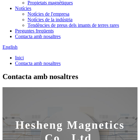
Propietats magnètiques
Notícies
Notícies de l'empresa
Notícies de la indústria
Tendències de preus dels imants de terres rares
Preguntes freqüents
Contacta amb nosaltres
English
Inici
Contacta amb nosaltres
Contacta amb nosaltres
Hesheng Magnetics
Co., Ltd.