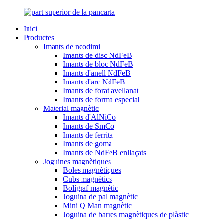
Inici
Productes
Imants de neodimi
Imants de disc NdFeB
Imants de bloc NdFeB
Imants d'anell NdFeB
Imants d'arc NdFeB
Imants de forat avellanat
Imants de forma especial
Material magnètic
Imants d'AlNiCo
Imants de SmCo
Imants de ferrita
Imants de goma
Imants de NdFeB enllaçats
Joguines magnètiques
Boles magnètiques
Cubs magnètics
Bolígraf magnètic
Joguina de pal magnètic
Mini Q Man magnètic
Joguina de barres magnètiques de plàstic