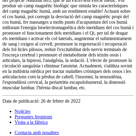
del projecte National 863, que té un excel·lent efecte mèdic. Pot
produir un camp magnètic biològic que simula les característiques
del camp magnètic humà, amb un rendiment estable! Actuant sobre
el cos humà, pot corregir la desviació del camp magnètic propi del
cos humà, fer massatges a molts punts d'acupuntura del cos humà
millorant l'energia bioelectromagnètica dels meridians del cos humà i
promoure el funcionament dels meridians i el Qi, per tal de dragar
els meridians i activar els col·laterals, augmentar el subministrament
de sang i oxigen al cervell, promoure la regeneració i recuperació
dels fol·licles pilosos, reduir l'excitabilitat dels nervis terminals de
l'escorça cerebral i promoure el metabolisme dels teixits ossis i
articulars, la hipnosi, l'analgèsia, la sedació. L'efecte de promoure la
circulació sanguínia i eliminar l'ansietat. Actualment, s'utilitza sovint
en la indústria mèdica per tractar malalties cròniques dels ossos i les
articulacions com la pèrdua de cabell, l'insomni, la neurastènia,
l'espondilosi cervical, la periartritis escapulohumeral, la distensió
muscular lumbar, l'hèrnia discal lumbar, etc.
Data de publicació: 26 de febrer de 2022
Notícies
Preguntes freqüents
Visita a la fàbrica
Contacta amb nosaltres