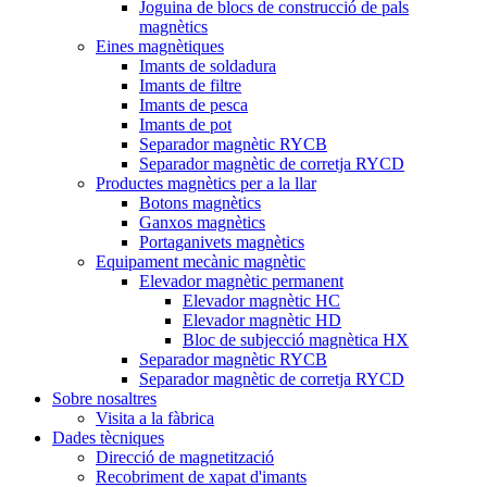
Joguina de blocs de construcció de pals
magnètics
Eines magnètiques
Imants de soldadura
Imants de filtre
Imants de pesca
Imants de pot
Separador magnètic RYCB
Separador magnètic de corretja RYCD
Productes magnètics per a la llar
Botons magnètics
Ganxos magnètics
Portaganivets magnètics
Equipament mecànic magnètic
Elevador magnètic permanent
Elevador magnètic HC
Elevador magnètic HD
Bloc de subjecció magnètica HX
Separador magnètic RYCB
Separador magnètic de corretja RYCD
Sobre nosaltres
Visita a la fàbrica
Dades tècniques
Direcció de magnetització
Recobriment de xapat d'imants