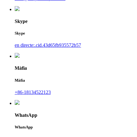
Skype
Skype
en directe:.cid.43d65fb935572b57
Màfia
Màfia
+86-18134522123
WhatsApp
WhatsApp