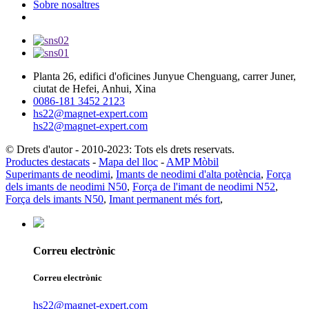
Sobre nosaltres
Planta 26, edifici d'oficines Junyue Chenguang, carrer Juner,
ciutat de Hefei, Anhui, Xina
0086-181 3452 2123
hs22@magnet-expert.com
hs22@magnet-expert.com
© Drets d'autor - 2010-2023: Tots els drets reservats.
Productes destacats
-
Mapa del lloc
-
AMP Mòbil
Superimants de neodimi
,
Imants de neodimi d'alta potència
,
Força
dels imants de neodimi N50
,
Força de l'imant de neodimi N52
,
Força dels imants N50
,
Imant permanent més fort
,
Correu electrònic
Correu electrònic
hs22@magnet-expert.com