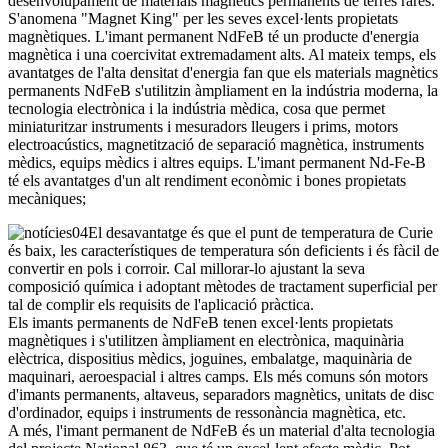
desenvolupament de materials magnètics permanents de terres rares.
S'anomena "Magnet King" per les seves excel·lents propietats
magnètiques. L'imant permanent NdFeB té un producte d'energia
magnètica i una coercivitat extremadament alts. Al mateix temps, els
avantatges de l'alta densitat d'energia fan que els materials magnètics
permanents NdFeB s'utilitzin àmpliament en la indústria moderna, la
tecnologia electrònica i la indústria mèdica, cosa que permet
miniaturitzar instruments i mesuradors lleugers i prims, motors
electroacústics, magnetització de separació magnètica, instruments
mèdics, equips mèdics i altres equips. L'imant permanent Nd-Fe-B
té els avantatges d'un alt rendiment econòmic i bones propietats
mecàniques;
El desavantatge és que el punt de temperatura de Curie
és baix, les característiques de temperatura són deficients i és fàcil de
convertir en pols i corroir. Cal millorar-lo ajustant la seva
composició química i adoptant mètodes de tractament superficial per
tal de complir els requisits de l'aplicació pràctica.
Els imants permanents de NdFeB tenen excel·lents propietats
magnètiques i s'utilitzen àmpliament en electrònica, maquinària
elèctrica, dispositius mèdics, joguines, embalatge, maquinària de
maquinari, aeroespacial i altres camps. Els més comuns són motors
d'imants permanents, altaveus, separadors magnètics, unitats de disc
d'ordinador, equips i instruments de ressonància magnètica, etc.
A més, l'imant permanent de NdFeB és un material d'alta tecnologia