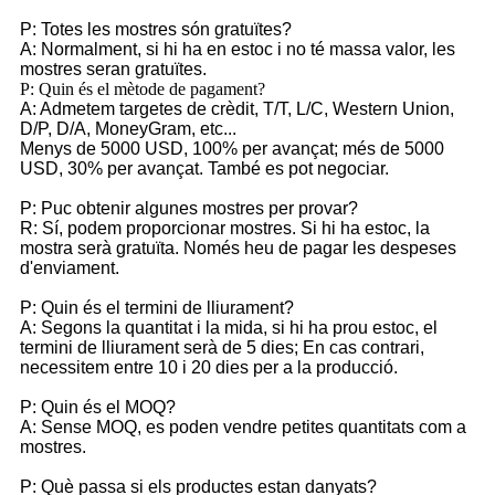
P: Totes les mostres són gratuïtes?
A: Normalment, si hi ha en estoc i no té massa valor, les
mostres seran gratuïtes.
P: Quin és el mètode de pagament?
A: Admetem targetes de crèdit, T/T, L/C, Western Union,
D/P, D/A, MoneyGram, etc...
Menys de 5000 USD, 100% per avançat; més de 5000
USD, 30% per avançat. També es pot negociar.
P: Puc obtenir algunes mostres per provar?
R: Sí, podem proporcionar mostres. Si hi ha estoc, la
mostra serà gratuïta. Només heu de pagar les despeses
d'enviament.
P: Quin és el termini de lliurament?
A: Segons la quantitat i la mida, si hi ha prou estoc, el
termini de lliurament serà de 5 dies; En cas contrari,
necessitem entre 10 i 20 dies per a la producció.
P: Quin és el MOQ?
A: Sense MOQ, es poden vendre petites quantitats com a
mostres.
P: Què passa si els productes estan danyats?