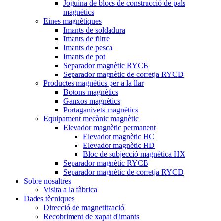
Joguina de blocs de construcció de pals
magnètics
Eines magnètiques
Imants de soldadura
Imants de filtre
Imants de pesca
Imants de pot
Separador magnètic RYCB
Separador magnètic de corretja RYCD
Productes magnètics per a la llar
Botons magnètics
Ganxos magnètics
Portaganivets magnètics
Equipament mecànic magnètic
Elevador magnètic permanent
Elevador magnètic HC
Elevador magnètic HD
Bloc de subjecció magnètica HX
Separador magnètic RYCB
Separador magnètic de corretja RYCD
Sobre nosaltres
Visita a la fàbrica
Dades tècniques
Direcció de magnetització
Recobriment de xapat d'imants