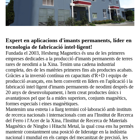
Expert en aplicacions d'imants permanents, líder en
tecnologia de fabricació intel·ligent!
Fundada el 2003, Hesheng Magnetics és una de les primeres
empreses dedicades a la producció d'imants permanents de terres
rares de neodimi a la Xina. Tenim una cadena industrial
completa, des de les matèries primeres fins als productes acabats.
Gràcies a la inversió contínua en capacitats d'R+D i equips de
producció avançats, ens hem convertit en líders en l'aplicació i la
fabricació intel·ligent d'imants permanents de neodimi després de
20 anys de desenvolupament, i hem creat productes únics i
avantatjosos pel que fa a mides superiors, conjunts magnètics,
formes especials i eines magnètiques.
Mantenim una estreta i a llarg termini col·laboració amb instituts
de recerca nacionals i internacionals com ara l'Institut de Recerca
del Ferro i l'Acer de la Xina, l'Institut de Recerca de Materials
Magnètics de Ningbo i Hitachi Metal, la qual cosa ens ha permès
mantenir constantment una posició de lideratge en la indústria
nacional i mundial en els camps del mecanitzat de precisió, les