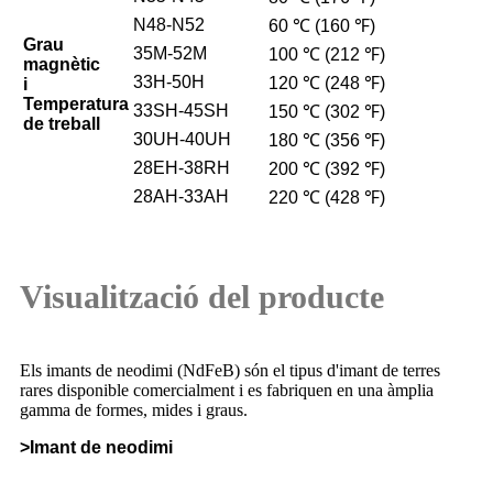
N48-N52
60 ℃ (160 ℉)
Grau
35M-52M
100 ℃ (212 ℉)
magnètic
33H-50H
120 ℃ (248 ℉)
i
Temperatura
33SH-45SH
150 ℃ (302 ℉)
de treball
30UH-40UH
180 ℃ (356 ℉)
28EH-38RH
200 ℃ (392 ℉)
28AH-33AH
220 ℃ (428 ℉)
Visualització del producte
Els imants de neodimi (NdFeB) són el tipus d'imant de terres
rares disponible comercialment i es fabriquen en una àmplia
gamma de formes, mides i graus.
>Imant de neodimi