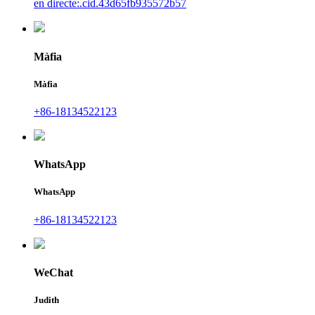
en directe:.cid.43d65fb935572b57
Màfia
Màfia
+86-18134522123
WhatsApp
WhatsApp
+86-18134522123
WeChat
Judith