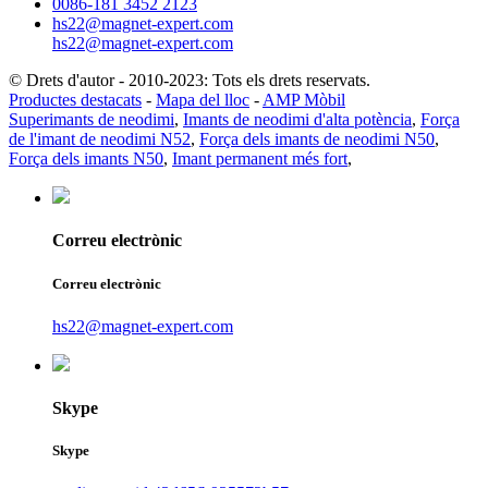
0086-181 3452 2123
hs22@magnet-expert.com
hs22@magnet-expert.com
© Drets d'autor - 2010-2023: Tots els drets reservats.
Productes destacats
-
Mapa del lloc
-
AMP Mòbil
Superimants de neodimi
,
Imants de neodimi d'alta potència
,
Força
de l'imant de neodimi N52
,
Força dels imants de neodimi N50
,
Força dels imants N50
,
Imant permanent més fort
,
Correu electrònic
Correu electrònic
hs22@magnet-expert.com
Skype
Skype