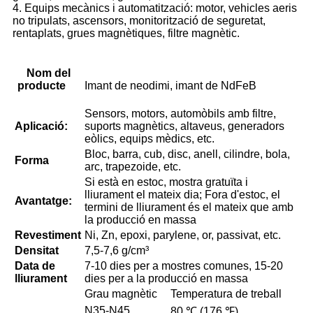
4. Equips mecànics i automatització: motor, vehicles aeris
no tripulats, ascensors, monitorització de seguretat,
rentaplats, grues magnètiques, filtre magnètic.
Nom del
producte
Imant de neodimi, imant de NdFeB
Sensors, motors, automòbils amb filtre,
Aplicació:
suports magnètics, altaveus, generadors
eòlics, equips mèdics, etc.
Bloc, barra, cub, disc, anell, cilindre, bola,
Forma
arc, trapezoide, etc.
Si està en estoc, mostra gratuïta i
lliurament el mateix dia; Fora d'estoc, el
Avantatge:
termini de lliurament és el mateix que amb
la producció en massa
Revestiment
Ni, Zn, epoxi, parylene, or, passivat, etc.
Densitat
7,5-7,6 g/cm³
Data de
7-10 dies per a mostres comunes, 15-20
lliurament
dies per a la producció en massa
Grau magnètic
Temperatura de treball
N35-N45
80 ℃ (176 ℉)