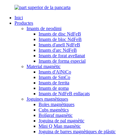
Inici
Productes
Imants de neodimi
Imants de disc NdFeB
Imants de bloc NdFeB
Imants d'anell NdFeB
Imants d'arc NdFeB
Imants de forat avellanat
Imants de forma especial
Material magnètic
Imants d'AlNiCo
Imants de SmCo
Imants de ferrita
Imants de goma
Imants de NdFeB enllaçats
Joguines magnètiques
Boles magnètiques
Cubs magnètics
Bolígraf magnètic
Joguina de pal magnètic
Mini Q Man magnètic
Joguina de barres magnètiques de plàstic