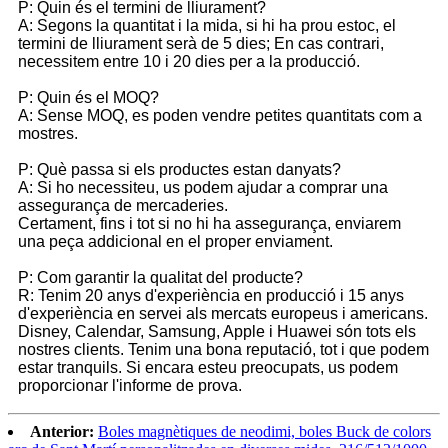
P: Quin és el termini de lliurament?
A: Segons la quantitat i la mida, si hi ha prou estoc, el
termini de lliurament serà de 5 dies; En cas contrari,
necessitem entre 10 i 20 dies per a la producció.
P: Quin és el MOQ?
A: Sense MOQ, es poden vendre petites quantitats com a
mostres.
P: Què passa si els productes estan danyats?
A: Si ho necessiteu, us podem ajudar a comprar una
assegurança de mercaderies.
Certament, fins i tot si no hi ha assegurança, enviarem
una peça addicional en el proper enviament.
P: Com garantir la qualitat del producte?
R: Tenim 20 anys d'experiència en producció i 15 anys
d'experiència en servei als mercats europeus i americans.
Disney, Calendar, Samsung, Apple i Huawei són tots els
nostres clients. Tenim una bona reputació, tot i que podem
estar tranquils. Si encara esteu preocupats, us podem
proporcionar l'informe de prova.
Anterior:
Boles magnètiques de neodimi, boles Buck de colors