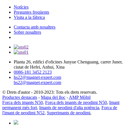
Notícies
Preguntes freqüents
Visita a la fàbrica
Contacta amb nosaltres
Sobre nosaltres
Planta 26, edifici d'oficines Junyue Chenguang, carrer Juner,
ciutat de Hefei, Anhui, Xina
0086-181 3452 2123
hs22@magnet-expert.com
hs22@magnet-expert.com
© Drets d'autor - 2010-2023: Tots els drets reservats.
Productes destacats
-
Mapa del lloc
-
AMP Mòbil
Força dels imants N50
,
Força dels imants de neodimi N50
,
Imant
permanent més fort
,
Imants de neodimi d'alta potència
,
Força de
l'imant de neodimi N52
,
Superimants de neodimi
,