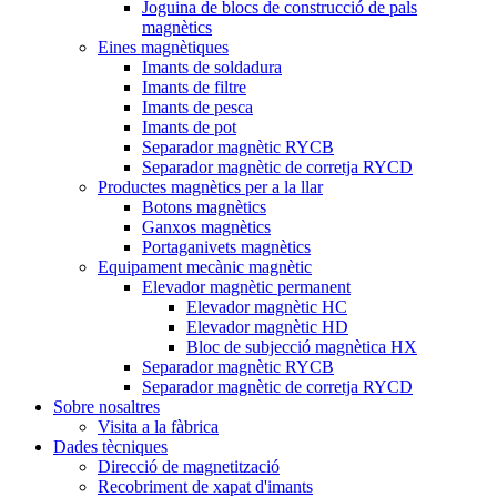
Joguina de blocs de construcció de pals
magnètics
Eines magnètiques
Imants de soldadura
Imants de filtre
Imants de pesca
Imants de pot
Separador magnètic RYCB
Separador magnètic de corretja RYCD
Productes magnètics per a la llar
Botons magnètics
Ganxos magnètics
Portaganivets magnètics
Equipament mecànic magnètic
Elevador magnètic permanent
Elevador magnètic HC
Elevador magnètic HD
Bloc de subjecció magnètica HX
Separador magnètic RYCB
Separador magnètic de corretja RYCD
Sobre nosaltres
Visita a la fàbrica
Dades tècniques
Direcció de magnetització
Recobriment de xapat d'imants