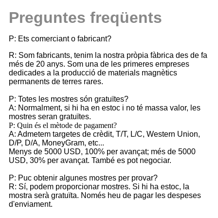
Preguntes freqüents
P: Ets comerciant o fabricant?
R: Som fabricants, tenim la nostra pròpia fàbrica des de fa
més de 20 anys. Som una de les primeres empreses
dedicades a la producció de materials magnètics
permanents de terres rares.
P: Totes les mostres són gratuïtes?
A: Normalment, si hi ha en estoc i no té massa valor, les
mostres seran gratuïtes.
P: Quin és el mètode de pagament?
A: Admetem targetes de crèdit, T/T, L/C, Western Union,
D/P, D/A, MoneyGram, etc...
Menys de 5000 USD, 100% per avançat; més de 5000
USD, 30% per avançat. També es pot negociar.
P: Puc obtenir algunes mostres per provar?
R: Sí, podem proporcionar mostres. Si hi ha estoc, la
mostra serà gratuïta. Només heu de pagar les despeses
d'enviament.