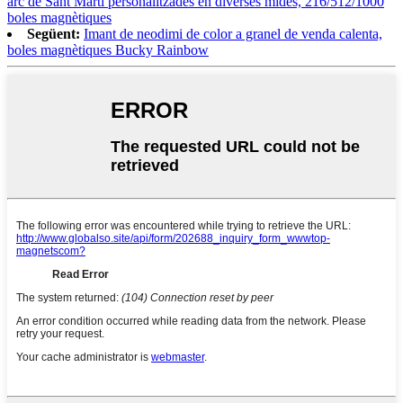
arc de Sant Martí personalitzades en diverses mides, 216/512/1000
boles magnètiques
Següent:
Imant de neodimi de color a granel de venda calenta,
boles magnètiques Bucky Rainbow