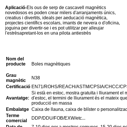
Aplicació-
Els ous de serp de cascavell magnètics
novedosos es poden crear milers d'arranjaments únics,
creatius i divertits, ideals per a
educació magnètica,
projectes científics escolars, imants de nevera o d'oficina,
joguina per divertir-se i es pot utilitzar per alleujar
l'estrès
apretant-los en una pilota antiestrès
Nom del
producte
Boles magnètiques
Grau
N38
magnètic
Certificació
EN71/ROHS/REACH/ASTM/CPSIA/CHCC/CPSC
Si està en estoc, mostra gratuïta i lliurament el 
Avantatge:
d'estoc, el termini de lliurament és el mateix qu
producció en massa
Embalatge
Caixa de llauna, caixa de blíster o personalitza
Terme
DDP/DDU/FOB/EXW/etc...
comercial
Data de
7-10 dies per a mostres comunes, 15-20 dies pe