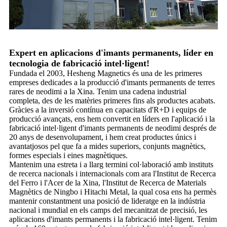
Expert en aplicacions d'imants permanents, líder en
tecnologia de fabricació intel·ligent!
Fundada el 2003, Hesheng Magnetics és una de les primeres
empreses dedicades a la producció d'imants permanents de terres
rares de neodimi a la Xina. Tenim una cadena industrial
completa, des de les matèries primeres fins als productes acabats.
Gràcies a la inversió contínua en capacitats d'R+D i equips de
producció avançats, ens hem convertit en líders en l'aplicació i la
fabricació intel·ligent d'imants permanents de neodimi després de
20 anys de desenvolupament, i hem creat productes únics i
avantatjosos pel que fa a mides superiors, conjunts magnètics,
formes especials i eines magnètiques.
Mantenim una estreta i a llarg termini col·laboració amb instituts
de recerca nacionals i internacionals com ara l'Institut de Recerca
del Ferro i l'Acer de la Xina, l'Institut de Recerca de Materials
Magnètics de Ningbo i Hitachi Metal, la qual cosa ens ha permès
mantenir constantment una posició de lideratge en la indústria
nacional i mundial en els camps del mecanitzat de precisió, les
aplicacions d'imants permanents i la fabricació intel·ligent. Tenim