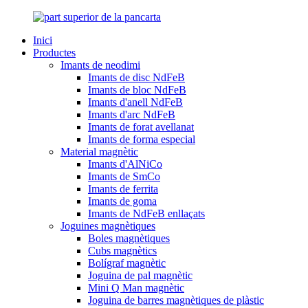
Inici
Productes
Imants de neodimi
Imants de disc NdFeB
Imants de bloc NdFeB
Imants d'anell NdFeB
Imants d'arc NdFeB
Imants de forat avellanat
Imants de forma especial
Material magnètic
Imants d'AlNiCo
Imants de SmCo
Imants de ferrita
Imants de goma
Imants de NdFeB enllaçats
Joguines magnètiques
Boles magnètiques
Cubs magnètics
Bolígraf magnètic
Joguina de pal magnètic
Mini Q Man magnètic
Joguina de barres magnètiques de plàstic